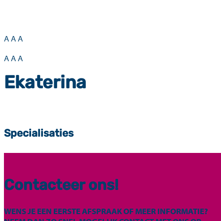
A
A
A
A
A
A
Ekaterina
Specialisaties
Contacteer ons!
WENS JE EEN EERSTE AFSPRAAK OF MEER INFORMATIE?