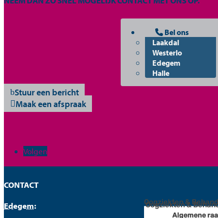
NEEM DAN ZO SNEL MOGELIJK CONTACT MET ONS OP.
Bel ons
Laakdal
Westerlo
Edegem
Halle
Stuur een bericht
Maak een afspraak
Volgen
CONTACT
Oogziekten & Behand
Edegem:
Oogziekten & Behan
Algemene raa
Algemene raa