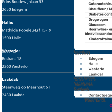
Prins Boudewijnlaan 53
Cataractchiru
Cataractchir
Chauffeur / M
2650 Edegem
Chauffeur / M
Diabetes cont
Diabetes cont
Droge ogen
Droge ogen
Halle:
Glaucoom
Glaucoom
Hoornvlies- e
Mathilde Popeleu-Erf 15-19
Hoornvlies- e
bindvliesaando
bindvliesaando
1500 Halle
Kinderoftalmo
Kinderoftalm
Westerlo:
Locaties
Locaties
Edegem
Boskant 18
Edegem
Halle
Halle
2260 Westerlo
Westerlo
Westerlo
Laakdal
Laakdal
Onze Missie
Laakdal:
Onze Missie
Vacatures
Vacatures
Steenweg op Meerhout 61
Contact
Contact
Contactgege
2430 Laakdal
Contactgeg
Nederlands
Nederlands
O