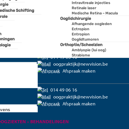
Intravitreale injecties
rgie
Intravitreale injecties
Afspraak maken
urgie
Retinale laser
Retinale laser
edische Schifting
edische Schifting
Medische Retina – Macula
Medische Retina – Macula
role
role
Ooglidchirurgie
Ooglidchirurgie
Afhangende oogleden
02 894 63 43
Afhangende oogleden
Ectropion
Ectropion
zuidbrabant@newvision.be
n
Entropion
n
Entropion
Afspraak maken
eningen
Ooglidtumoren
eningen
Ooglidtumoren
Orthoptie/Scheelzien
logie
Orthoptie/Scheelzien
ologie
Amblyopie (lui oog)
Amblyopie (lui oog)
Strabisme
Strabisme
014 49 06 16
oogpraktijk@newvision.be
Afspraak maken
014 49 06 16
oogpraktijk@newvision.be
Afspraak maken
vens
evens
OGZIEKTEN – BEHANDELINGEN