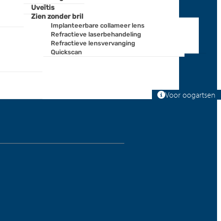
Uveïtis
Uveïtis
Zien zonder bril
Zien zonder bril
Implanteerbare collameer lens
Implanteerbare collameer lens
Refractieve laserbehandeling
Refractieve laserbehandeling
Refractieve lensvervanging
Refractieve lensvervanging
Quickscan
Quickscan
Voor oogartsen